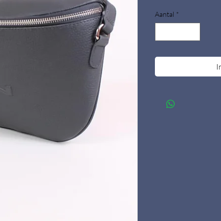
Aantal
*
I