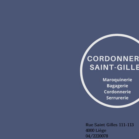
Rue Saint Gilles 111-113
4000 Liège
04/2220078