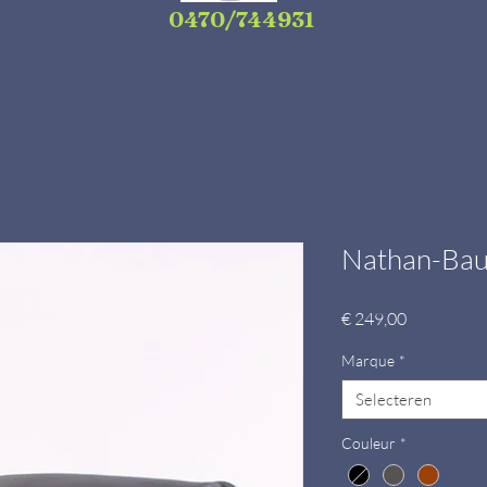
0470/744931
Nathan-Ba
Prijs
€ 249,00
Marque
*
Selecteren
Couleur
*