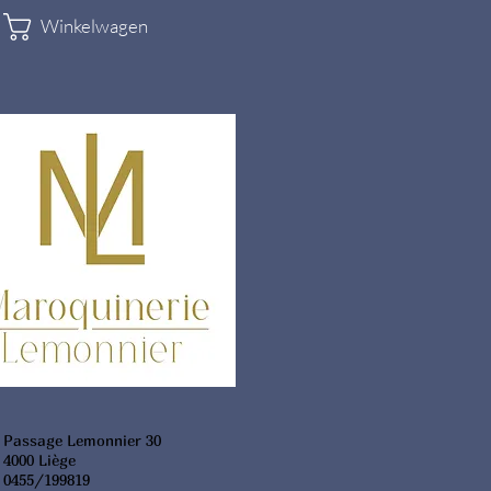
Winkelwagen
Passage Lemonnier 30
4000 Liège
0455/199819