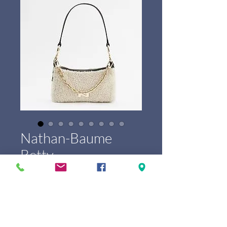
Nathan-Baume
Betty
Prijs
€ 289,00
Marque
*