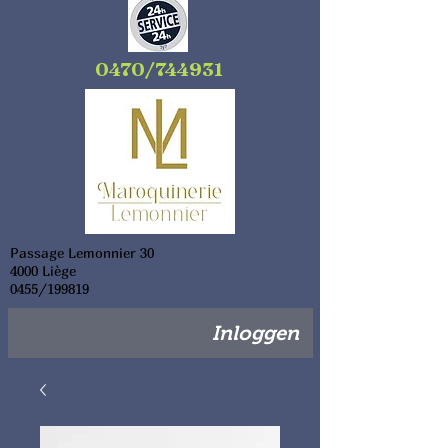
0470/744931
Passage Lemonnier 30
4000 Liège
0455/199819
Inloggen