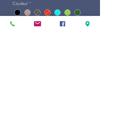
Couleur
*
Aantal
*
In winkelwagen
Sac à bandoulière Anna rond de
Nathan Baume est confectionné en cuir
de vache souple et grainé.
Nathan Baume fournit également une
bandoulière amovible, qui vous permet
de porter le corps croisé Anna ou long
sur l’épaule.
Composition