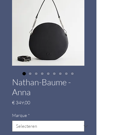
Nathan-Baume -
Anna
Prijs
€ 349,00
Marque
*