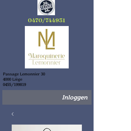
0470/744931
Passage Lemonnier 30
4000 Liège
0455/199819
Inloggen