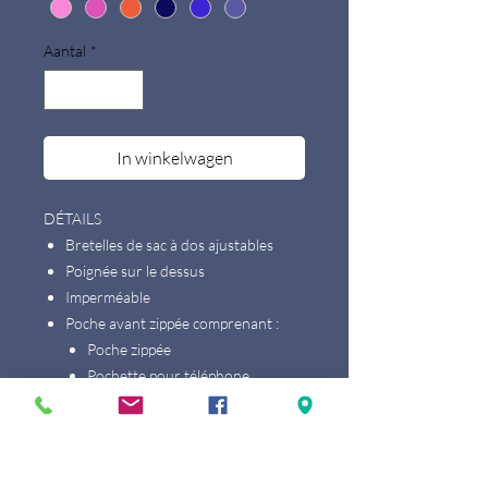
Aantal
*
In winkelwagen
DÉTAILS
Bretelles de sac à dos ajustables
Poignée sur le dessus
Imperméable
Poche avant zippée comprenant :
Poche zippée
Pochette pour téléphone
portable
Pochette pour portefeuille
Porte stylo
Porte-clés