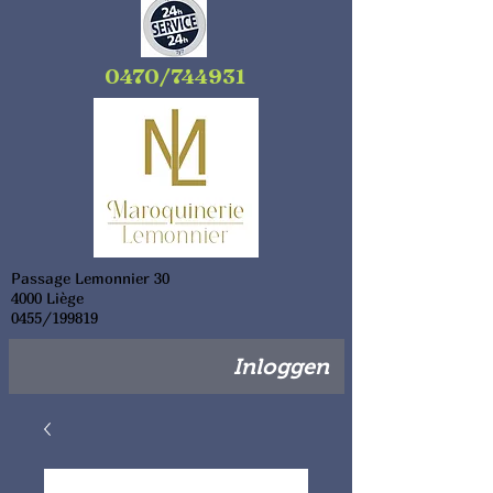
0470/744931
Passage Lemonnier 30
4000 Liège
0455/199819
Inloggen