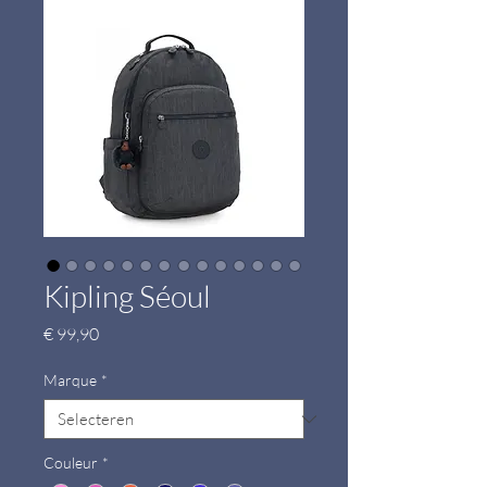
Kipling Séoul
Prijs
€ 99,90
Marque
*
Couleur
*