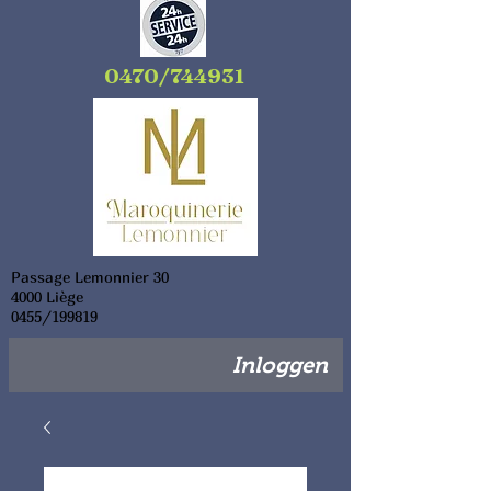
0470/744931
Passage Lemonnier 30
4000 Liège
0455/199819
Inloggen