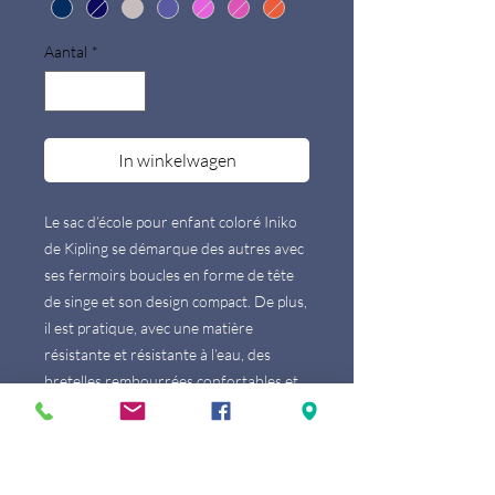
Aantal
*
In winkelwagen
Le sac d’école pour enfant coloré Iniko
de Kipling se démarque des autres avec
ses fermoirs boucles en forme de tête
de singe et son design compact. De plus,
il est pratique, avec une matière
résistante et résistante à l’eau, des
bretelles rembourrées confortables et
beaucoup d’espace pour tout ce dont un
enfant peut avoir besoin. A l’intérieur
du compartiment principal, vous
trouverez toutes sortes de pochettes