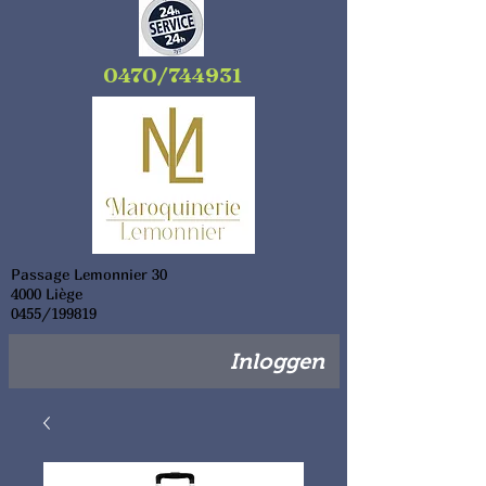
0470/744931
Passage Lemonnier 30
4000 Liège
0455/199819
Inloggen