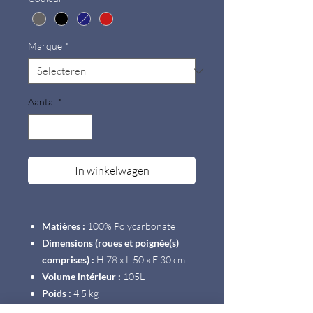
Marque
*
Aantal
*
In winkelwagen
Matières :
100% Polycarbonate
Dimensions (roues et poignée(s)
comprises) :
H 78 x L 50 x E 30 cm
Volume intérieur :
105L
Poids :
4.5 kg