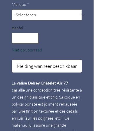
Marque
*
Aantal
*
Niet op voorraad
Melding wanneer beschikbaar
La
valise Delsey Châtelet Air 77
cm
allie une conception très résistante à
un design classique et chic. Sa coque en
polycarbonate est joliment réhaussée
par une finition texturée et des détails
en cuir (sur les poignées, etc.). Ce
matériau lui assure une grande