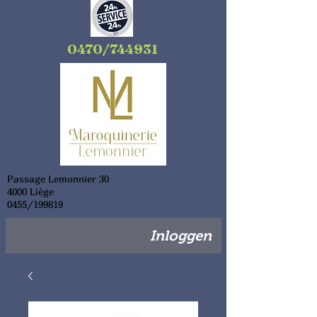
0470/744931
Passage Lemonnier 30
4000 Liège
0455/199819
Inloggen