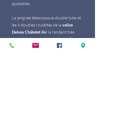
ajustables.
La poignée télescopique double tube et
les 4 doubles roulettes de la
valise
Delsey Châtelet Air
la rendent très
maniable et agréable à déplacer. Ses
poignées, haute et latérale, garnies en
cuir permettent de la soulever aisément
à la main. En cas de perte ou de vol, son
propriétaire peut être identifié sans
difficulté à l'aide de son porte-étiquette
en cuir et, surtout, de son numéro
d'identification unique. Pour la
préserver des actes délictueux, elle est
munie d'un Zip Securi Tech 2 plus de 40
fois résistant aux intrusions qu'une
fermeture à glissière classique.
Fiable et durable, cette valise dispose