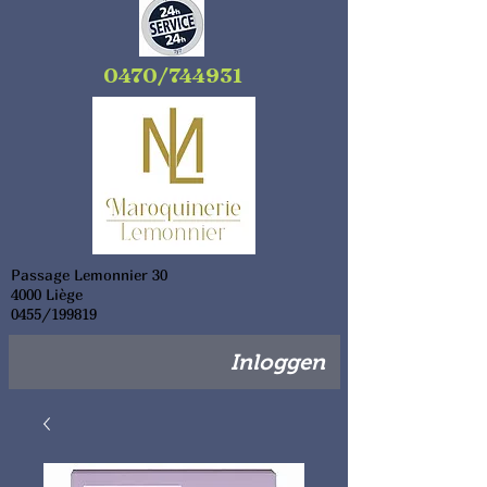
0470/744931
Passage Lemonnier 30
4000 Liège
0455/199819
Inloggen