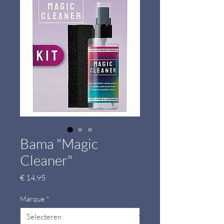
Bama "Magic
Cleaner"
Prijs
€ 14,95
Marque
*