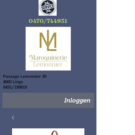
0470/744931
Passage Lemonnier 30
4000 Liège
0455/199819
Inloggen