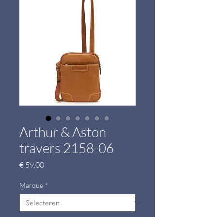
Arthur & Aston
travers 2158-06
Prijs
€ 59,00
Marque
*