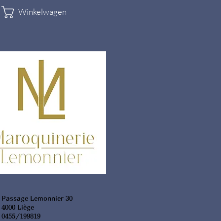
Winkelwagen
Passage Lemonnier 30
4000 Liège
0455/199819