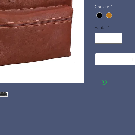
Couleur
*
Aantal
*
I