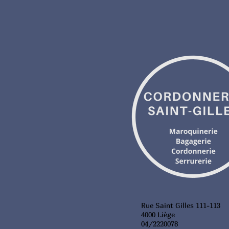
Rue Saint Gilles 111-113
4000 Liège
04/2220078