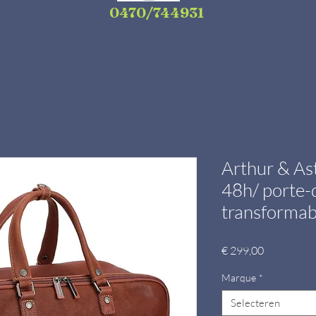
0470/744931
Arthur & As
48h/ porte-
transformab
Prijs
€ 299,00
Marque
*
Selecteren