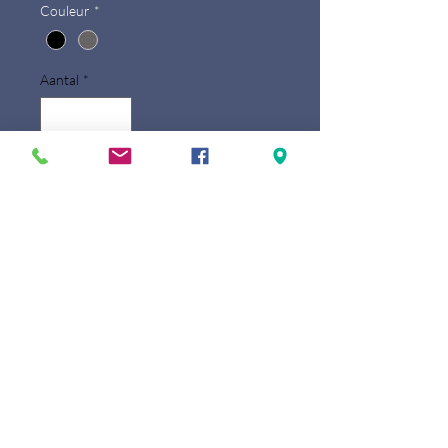
Couleur
*
Aantal
*
In winkelwagen
Ce
sac en toile
vous permettra de
transporter en toute
sérénité
vos
objets du
quotidien
.
Léger
et
discret
, il
vous suivra partout et résistera à
toutes les intempéries grâce à
la
toile
dans laquelle il est conçu.
Désignation : Sac à dos
Système de fermeture : Fermeture
zippée