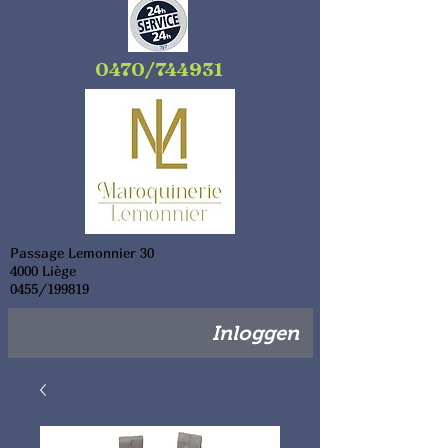
0470/744931
Passage Lemonnier 30
4000 Liège
0455/199819
Inloggen