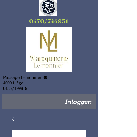
0470/744931
Passage Lemonnier 30
4000 Liège
0455/199819
Inloggen