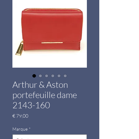
Arthur & Aston
portefeuille dame
2143-160
Prijs
€ 79,00
Marque
*