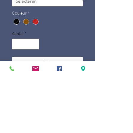
Couleur
*
Aantal
*
In winkelwagen
Ce portefeuille au look
chic et
élégant
attirera tous les regards! Avec
sa
taille moyenne
, ce portefeuille
rentrera facilement dans n'importe quel
sac de votre choix. De plus, ses deux
emplacements cartes à vue
transparente vous permettront de
présenter vos cartes d'identité