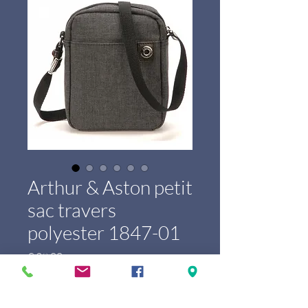
Arthur & Aston petit
sac travers
polyester 1847-01
Prijs
€ 29,00
Marque
*