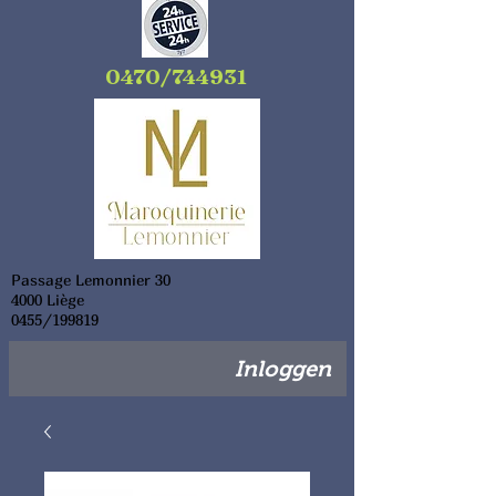
0470/744931
Passage Lemonnier 30
4000 Liège
0455/199819
Inloggen