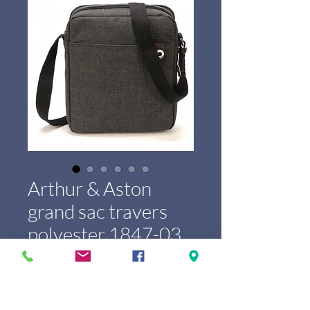
Arthur & Aston
grand sac travers
polyester 1847-03
Prijs
€ 39,00
Marque
*