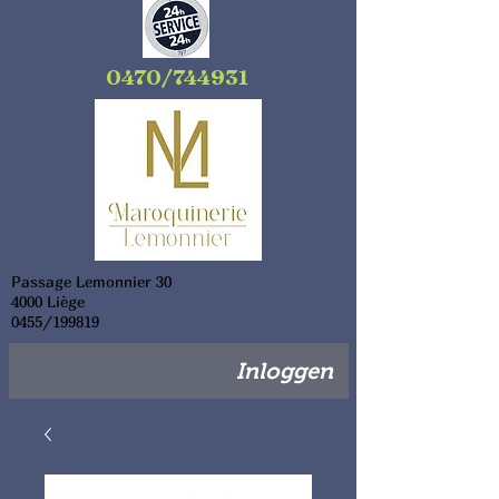
0470/744931
Passage Lemonnier 30
4000 Liège
0455/199819
Inloggen