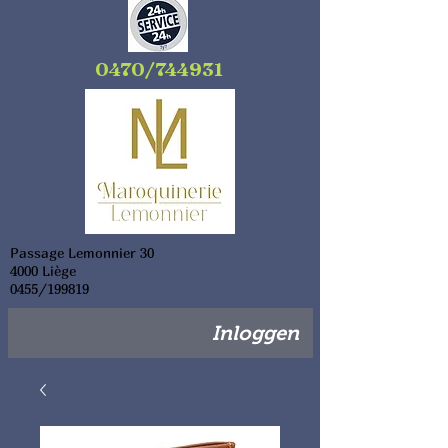
0470/744931
Passage Lemonnier 30
4000 Liège
0455/199819
Inloggen