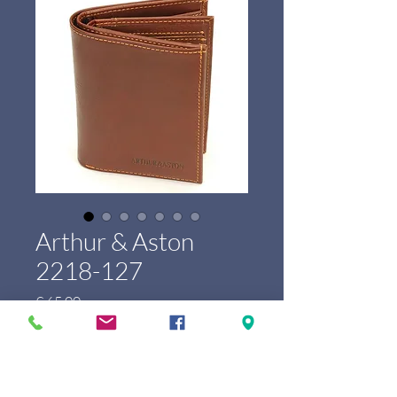
Arthur & Aston
2218-127
Prijs
€ 65,00
Marque
*