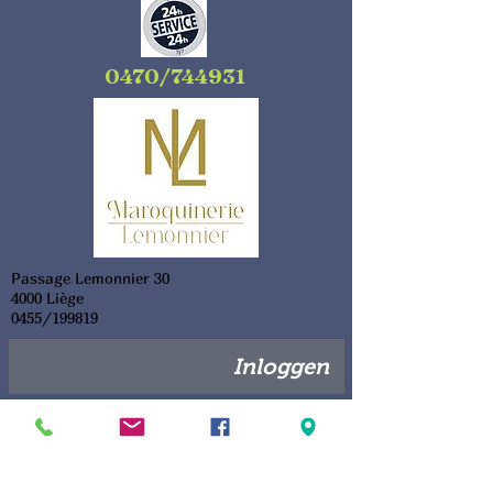
0470/744931
Passage Lemonnier 30
4000 Liège
0455/199819
Inloggen
Hoe een product retourneren:
1) Maak een &quot;retourlabel&quot; aan
Print een label “ Retour ” met ons volledige adres