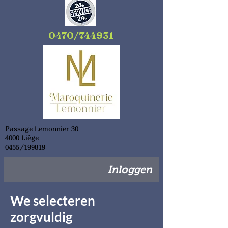
0470/744931
Passage Lemonnier 30
4000 Liège
0455/199819
Inloggen
We selecteren
zorgvuldig