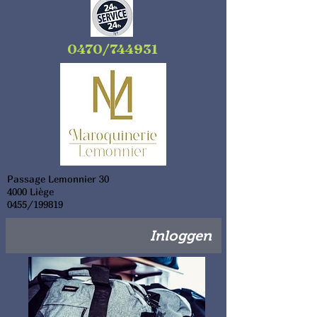
0470/744931
Passage Lemonnier 30
4000 Liège
0455/199819
Inloggen