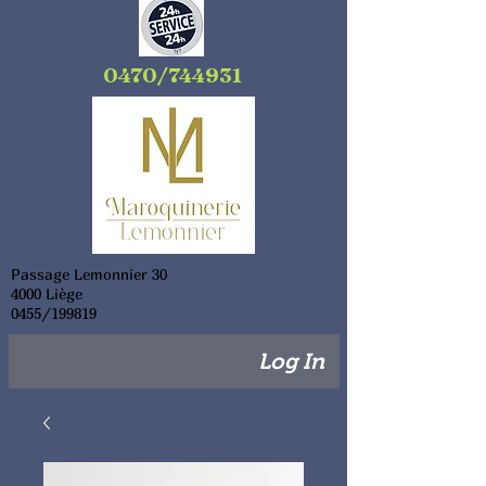
0470/744931
Passage Lemonnier 30
4000 Liège
0455/199819
Log In