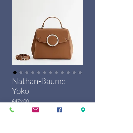
Nathan-Baume
Yoko
Price
€479.00
Marque
*