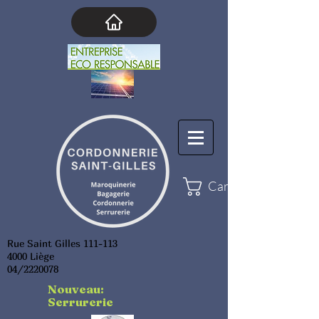
Cart
Rue Saint Gilles 111-113
4000 Liège
04/2220078
Nouveau:
Serrurerie