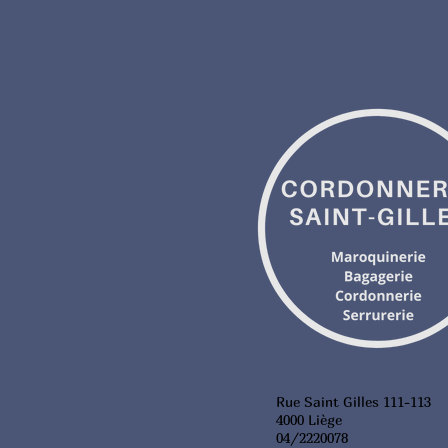
Rue Saint Gilles 111-113
4000 Liège
04/2220078