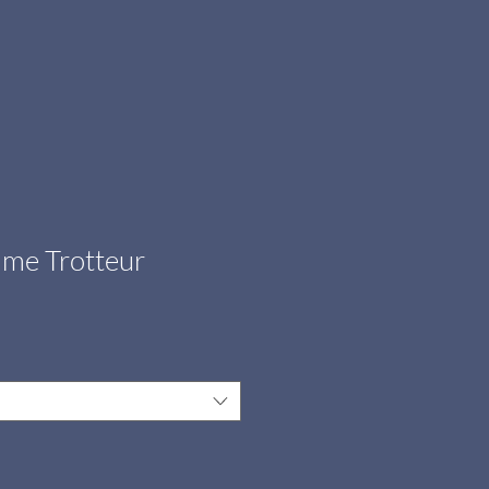
me Trotteur
ale
rice