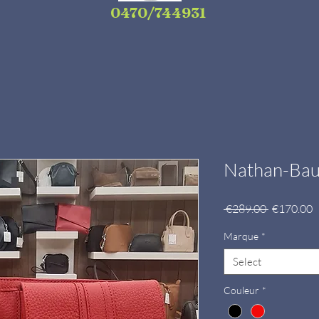
0470/744931
Nathan-Bau
Regular
S
 €289.00 
€170.00
Price
P
Marque
*
Select
Couleur
*