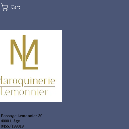
Cart
Passage Lemonnier 30
4000 Liège
0455/199819