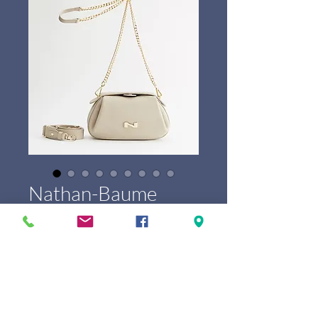
Nathan-Baume
Thalie
Price
€389.00
Marque
*