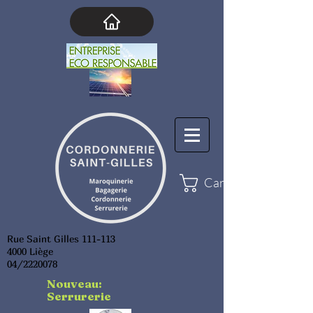
Cart
Rue Saint Gilles 111-113
4000 Liège
04/2220078
Nouveau:
Serrurerie