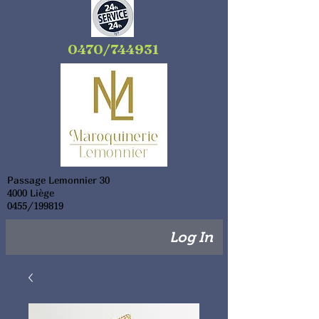
0470/744931
Passage Lemonnier 30
4000 Liège
0455/199819
Log In