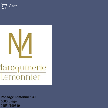
Cart
Passage Lemonnier 30
4000 Liège
0455/199819