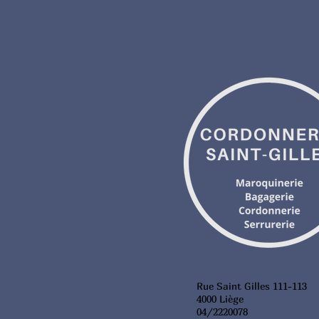
Rue Saint Gilles 111-113
4000 Liège
04/2220078