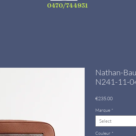
0470/744931
Nathan-Bau
N241-11-0
Price
€235.00
Marque
*
Select
Couleur
*