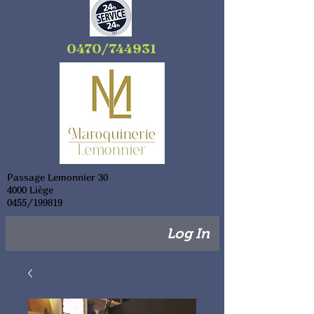
0470/744931
Passage Lemonnier 30
4000 Liège
0455/199819
Log In