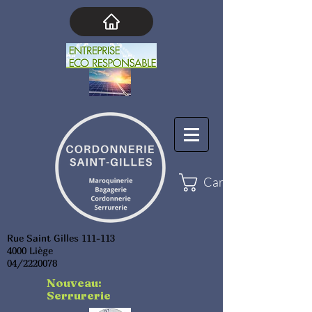
Cart
Rue Saint Gilles 111-113
4000 Liège
04/2220078
Nouveau:
Serrurerie