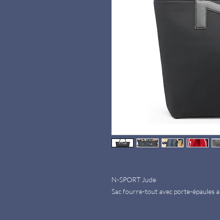
N-SPORT Jude
Sac fourre-tout avec porte-épaules a