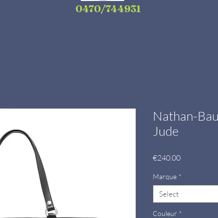
0470/744931
Nathan-Bau
Jude
Price
€240.00
Marque
*
Select
Couleur
*