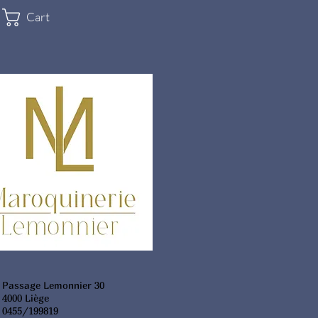
Cart
Passage Lemonnier 30
4000 Liège
0455/199819