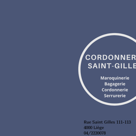
Rue Saint Gilles 111-113
4000 Liège
04/2220078