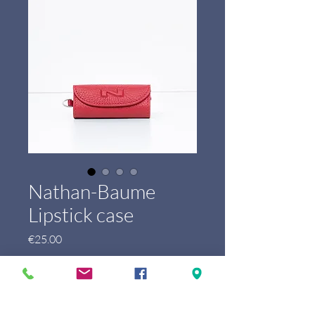
Nathan-Baume
Lipstick case
Price
€25.00
Marque
*