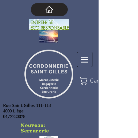
Cart
Rue Saint Gilles 111-113
4000 Liège
04/2220078
Nouveau:
Serrurerie