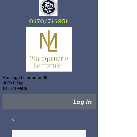
0470/744931
Passage Lemonnier 30
4000 Liège
0455/199819
Log In