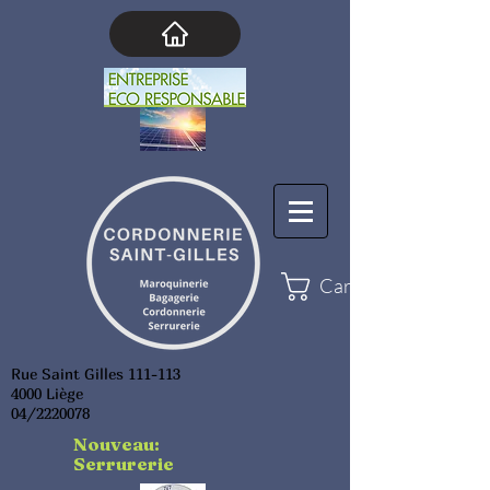
Cart
Rue Saint Gilles 111-113
4000 Liège
04/2220078
Nouveau:
Serrurerie