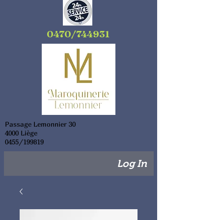
0470/744931
Passage Lemonnier 30
4000 Liège
0455/199819
Log In