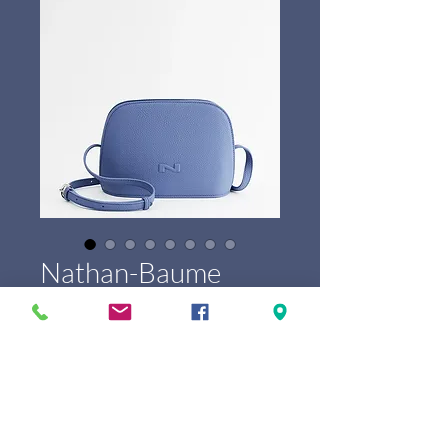
Nathan-Baume
Lilou
Price
€299.00
Marque
*