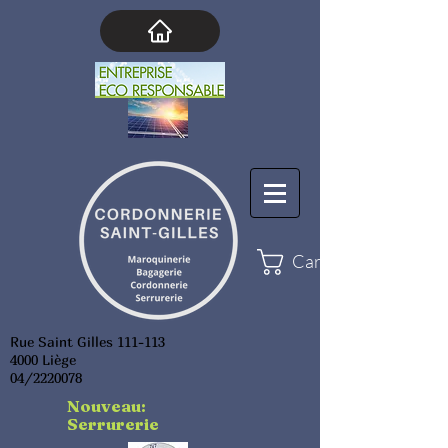
Cart
Rue Saint Gilles 111-113
4000 Liège
04/2220078
Nouveau:
Serrurerie