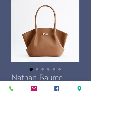
Nathan-Baume
Galatée
Price
€399.00
Marque
*