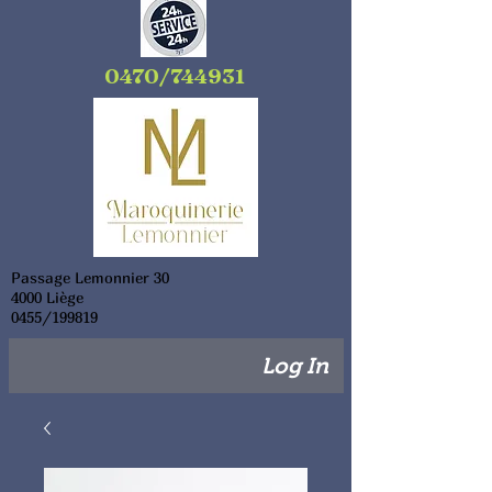
0470/744931
Passage Lemonnier 30
4000 Liège
0455/199819
Log In