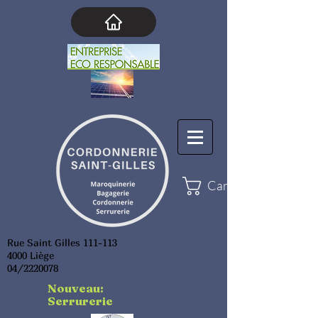
Cart
Rue Saint Gilles 111-113
4000 Liège
04/2220078
Nouveau:
Serrurerie