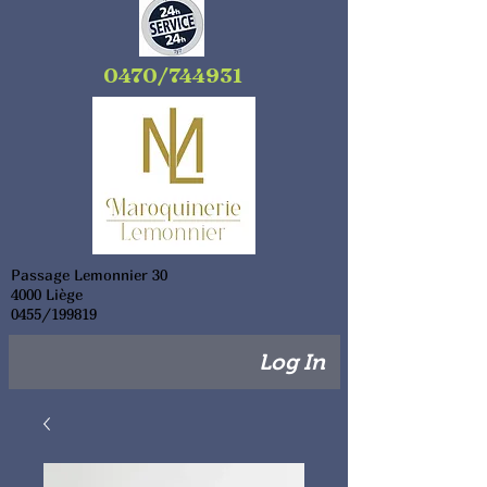
0470/744931
Passage Lemonnier 30
4000 Liège
0455/199819
Log In