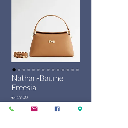
Nathan-Baume
Freesia
Price
€419.00
Marque
*