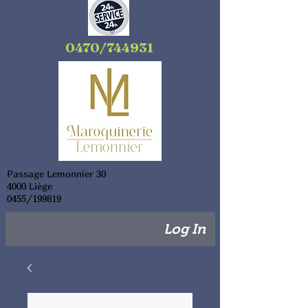
0470/744931
Passage Lemonnier 30
4000 Liège
0455/199819
Log In