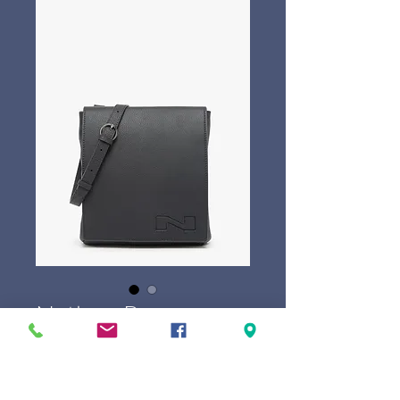
Nathan-Baume
Dinant
Price
€299.00