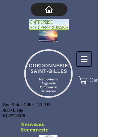
Cart
Rue Saint Gilles 111-113
4000 Liège
04/2220078
Nouveau:
Serrurerie