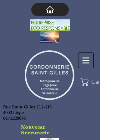
Cart
Rue Saint Gilles 111-113
4000 Liège
04/2220078
Nouveau:
Serrurerie