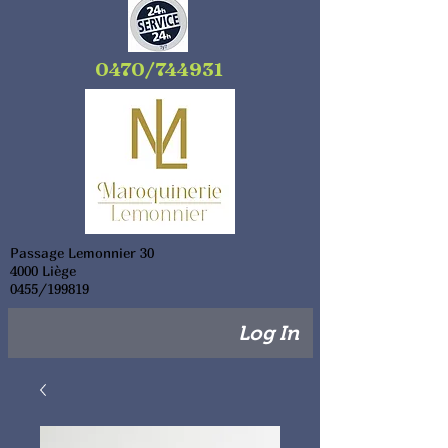
0470/744931
Passage Lemonnier 30
4000 Liège
0455/199819
Log In