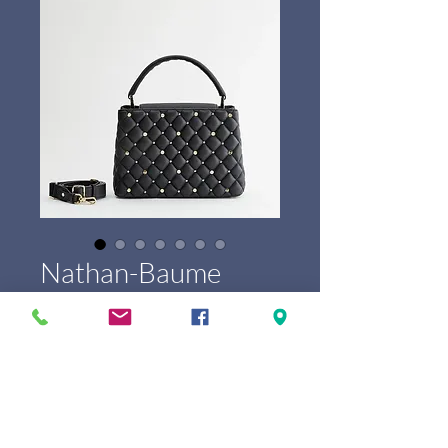
Nathan-Baume
Dazzling Magnolia
Price
€735.00
Marque
*