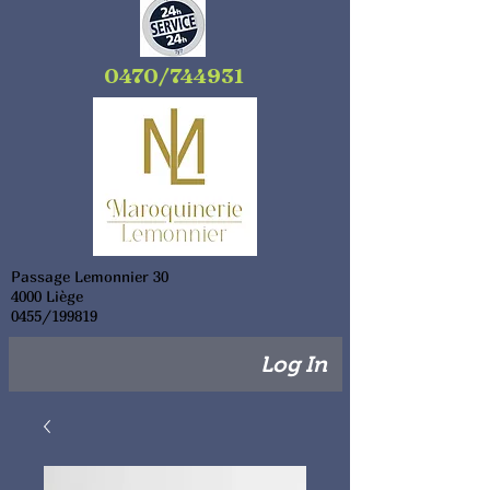
0470/744931
Passage Lemonnier 30
4000 Liège
0455/199819
Log In