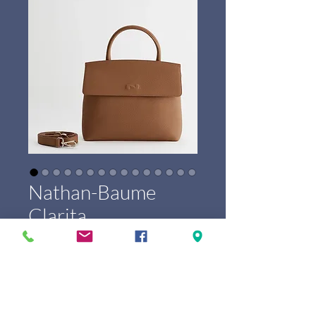
Nathan-Baume
Clarita
Price
€389.00
Marque
*