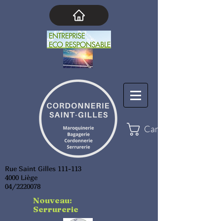
Cart
Rue Saint Gilles 111-113
4000 Liège
04/2220078
Nouveau:
Serrurerie