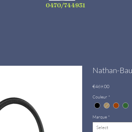
0470/744931
Nathan-Bau
Price
€469.00
Couleur
*
Marque
*
Select