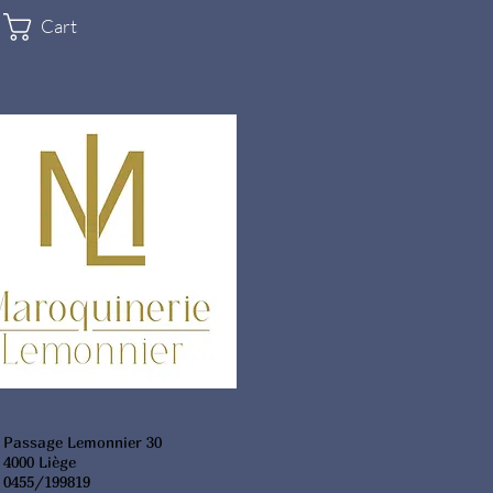
Cart
Passage Lemonnier 30
4000 Liège
0455/199819