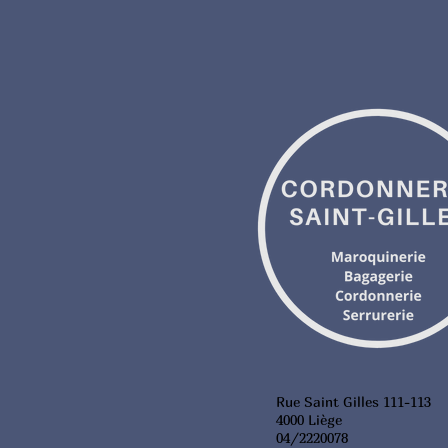
Rue Saint Gilles 111-113
4000 Liège
04/2220078