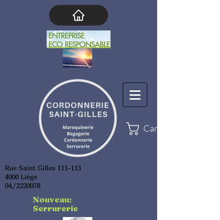
Cart
Rue Saint Gilles 111-113
4000 Liège
04/2220078
Nouveau:
Serrurerie