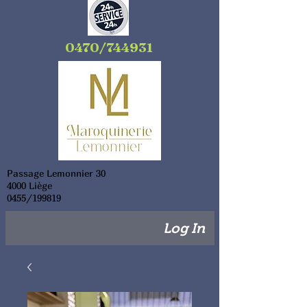
0470/744931
Passage Lemonnier 30
4000 Liège
0455/199819
Log In