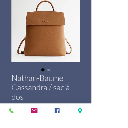
Nathan-Baume
Cassandra / sac à
dos
Price
€449.00
Marque
*