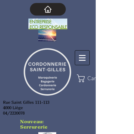
Cart
Rue Saint Gilles 111-113
4000 Liège
04/2220078
Nouveau:
Serrurerie