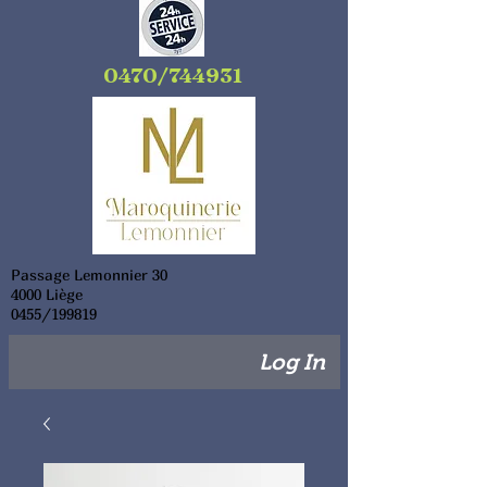
0470/744931
Passage Lemonnier 30
4000 Liège
0455/199819
Log In