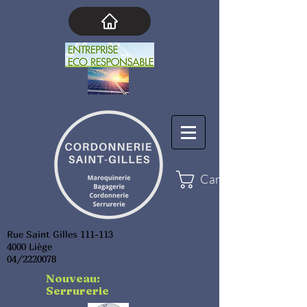
Cart
Rue Saint Gilles 111-113
4000 Liège
04/2220078
Nouveau:
Serrurerie