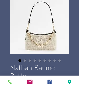
Nathan-Baume
Betty
Price
€289.00
Marque
*