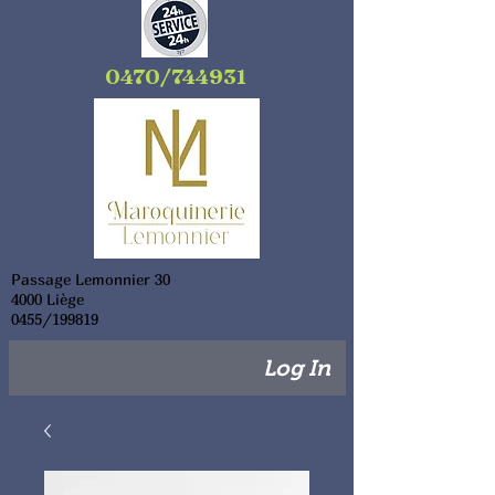
0470/744931
Passage Lemonnier 30
4000 Liège
0455/199819
Log In