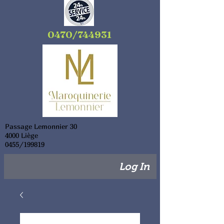
0470/744931
Passage Lemonnier 30
4000 Liège
0455/199819
Log In