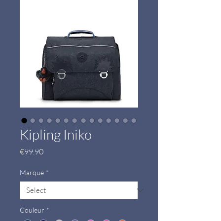
Kipling Iniko
Price
€99.90
Marque
*
Couleur
*