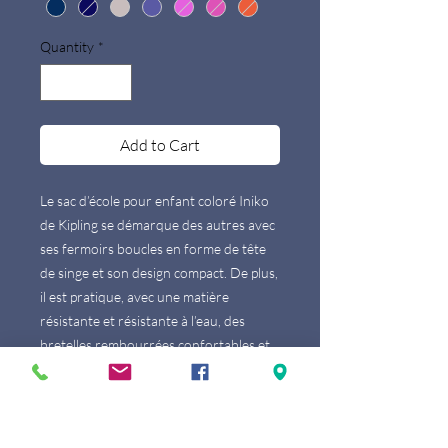
Quantity
*
Add to Cart
Le sac d’école pour enfant coloré Iniko
de Kipling se démarque des autres avec
ses fermoirs boucles en forme de tête
de singe et son design compact. De plus,
il est pratique, avec une matière
résistante et résistante à l’eau, des
bretelles rembourrées confortables et
beaucoup d’espace pour tout ce dont un
enfant peut avoir besoin. A l’intérieur
du compartiment principal, vous
trouverez toutes sortes de pochettes