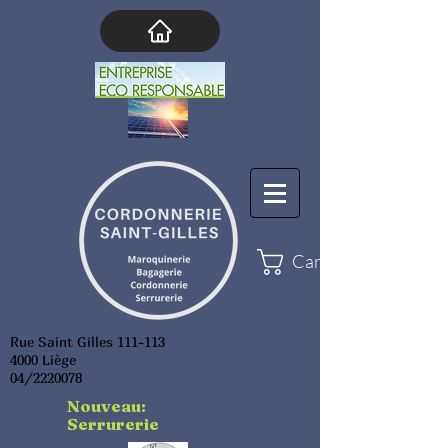
Cart
Rue Saint Gilles 111-113
4000 Liège
04/2220078
Nouveau:
Serrurerie