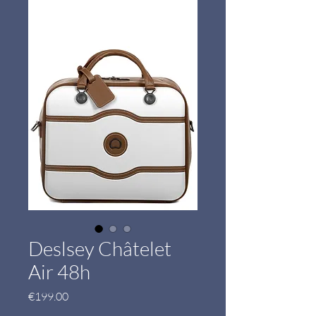
Deslsey Châtelet
Air 48h
Price
€199.00