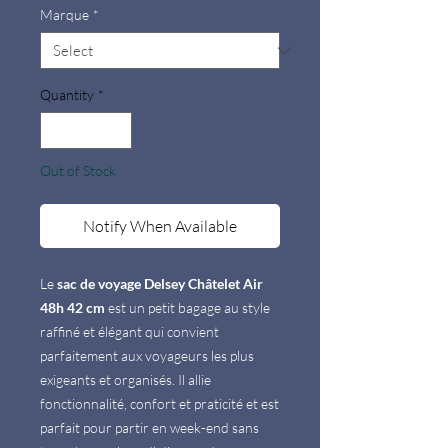
Marque
*
Quantity
*
Out of Stock
Notify When Available
Le
sac de voyage Delsey Châtelet Air
48h 42 cm
est un petit bagage au style
raffiné et élégant qui convient
parfaitement aux voyageurs les plus
exigeants et organisés. Il allie
fonctionnalité, confort et praticité et est
parfait pour partir en week-end sans