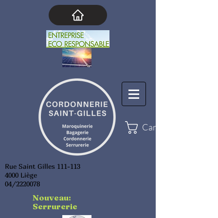
Cart
Rue Saint Gilles 111-113
4000 Liège
04/2220078
Nouveau:
Serrurerie