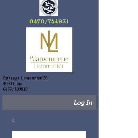
0470/744931
Passage Lemonnier 30
4000 Liège
0455/199819
Log In