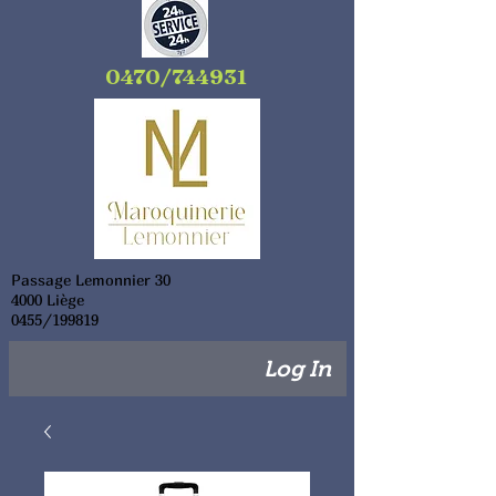
0470/744931
Passage Lemonnier 30
4000 Liège
0455/199819
Log In