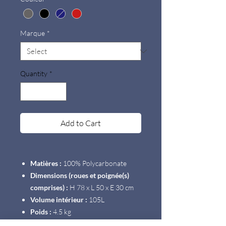
Marque
*
Quantity
*
Add to Cart
Matières :
100% Polycarbonate
Dimensions (roues et poignée(s)
comprises) :
H 78 x L 50 x E 30 cm
Volume intérieur :
105L
Poids :
4.5 kg