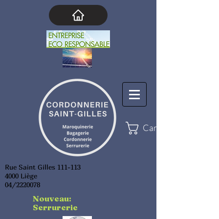
Cart
Rue Saint Gilles 111-113
4000 Liège
04/2220078
Nouveau:
Serrurerie