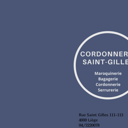
Rue Saint Gilles 111-113
4000 Liège
04/2220078