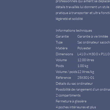
professionnels qui aiment se déplacer
détails travaillés lui donnent un style
pratique à transporter et ultra fonc
légèreté et solidité
Informations techniques
Garantie
Garantie à vie limitée
Type
Sac ordinateur sacoch
Matière
Polyester
Dimensions
L41.0 x H30.0 x P11.0
Volume
12.00 litres
Poids
1.00 kg
Volume / poids
12 litres/kg
Référence
258301-01
Détails du sac ordinateur
Possibilité de rangement d'un ordin
2 compartiments
Fermeture à glissière
4 poches intérieures et plus