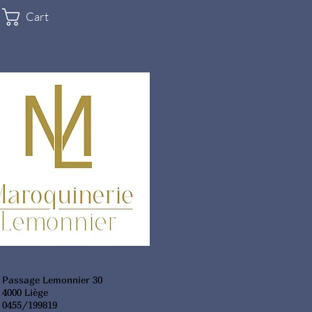
Cart
Passage Lemonnier 30
4000 Liège
0455/199819