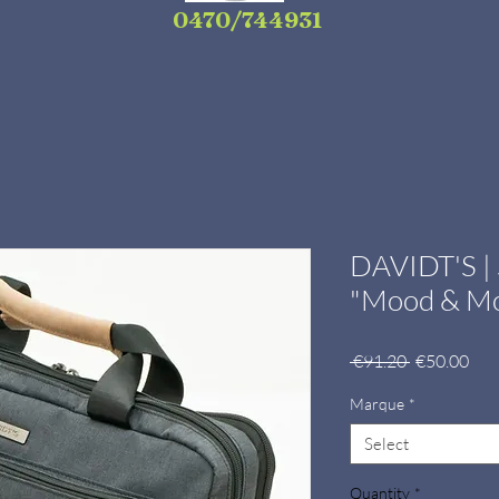
0470/744931
DAVIDT'S | 
"Mood & M
Regular
Sale
 €91.20 
€50.00
Price
Pric
Marque
*
Select
Quantity
*