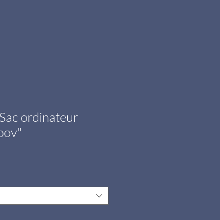
Sac ordinateur
oov"
e