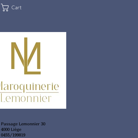
Cart
Passage Lemonnier 30
4000 Liège
0455/199819