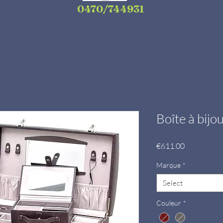
0470/744931
Boîte à bij
Price
€611.00
Marque
*
Select
Couleur
*