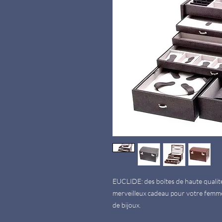
EUCLIDE: des boîtes de haute qualité f
merveilleux cadeau pour votre femme,
de bijoux.