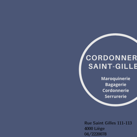
Rue Saint Gilles 111-113
4000 Liège
04/2220078