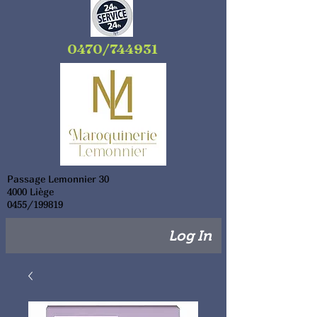
0470/744931
Passage Lemonnier 30
4000 Liège
0455/199819
Log In