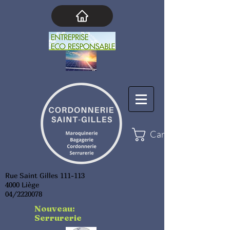
Cart
Rue Saint Gilles 111-113
4000 Liège
04/2220078
Nouveau:
Serrurerie