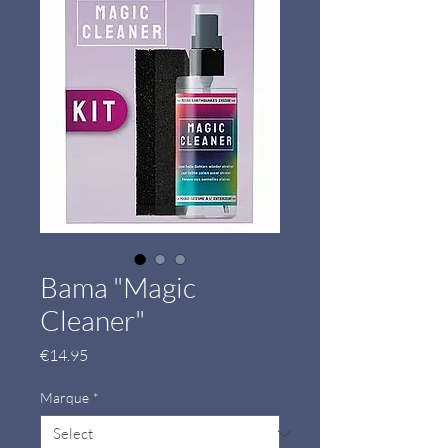
Bama "Magic
Cleaner"
Price
€14.95
Marque
*