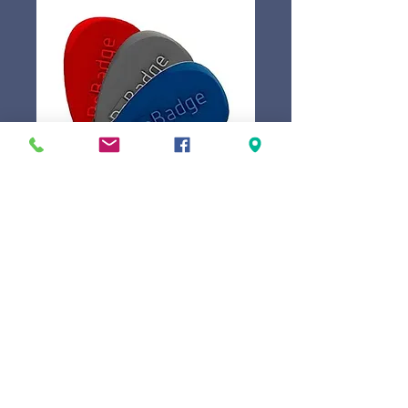
Badge d'accès
Price
€30.00
Quantity
*
Add to Cart