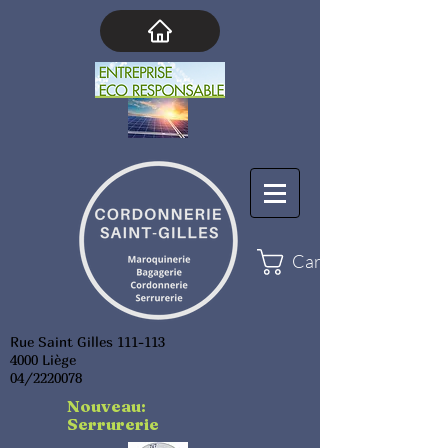
Cart
Rue Saint Gilles 111-113
4000 Liège
04/2220078
Nouveau:
Serrurerie