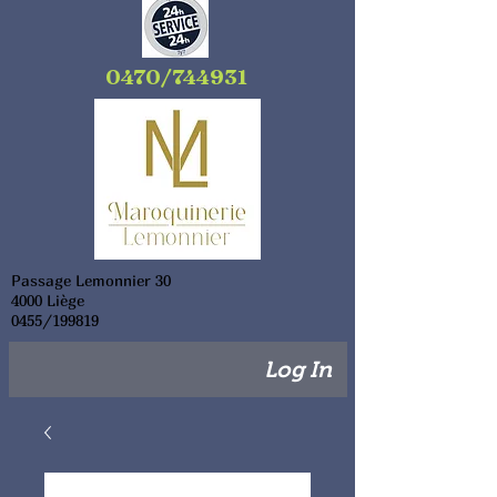
0470/744931
Passage Lemonnier 30
4000 Liège
0455/199819
Log In