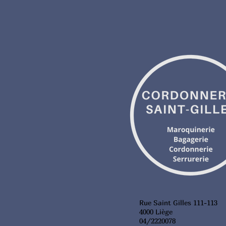
Rue Saint Gilles 111-113
4000 Liège
04/2220078