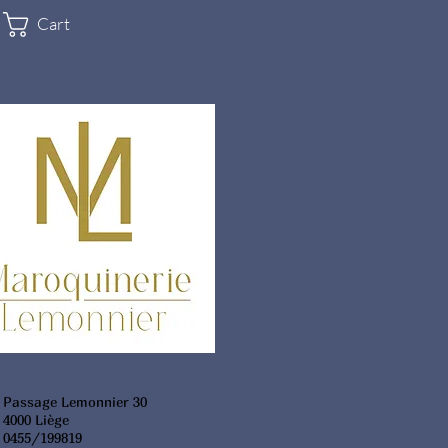
Cart
Passage Lemonnier 30
4000 Liège
0455/199819