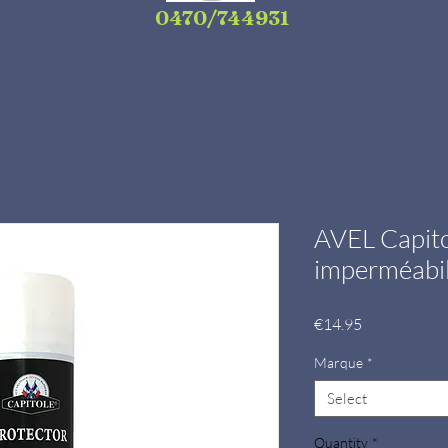
0470/744931
AVEL Capito
imperméabil
Price
€14.95
Marque
*
Select
Quantity
*