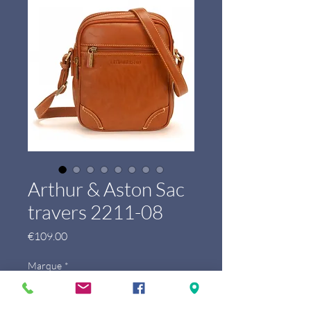
Arthur & Aston Sac
travers 2211-08
Price
€109.00
Marque
*