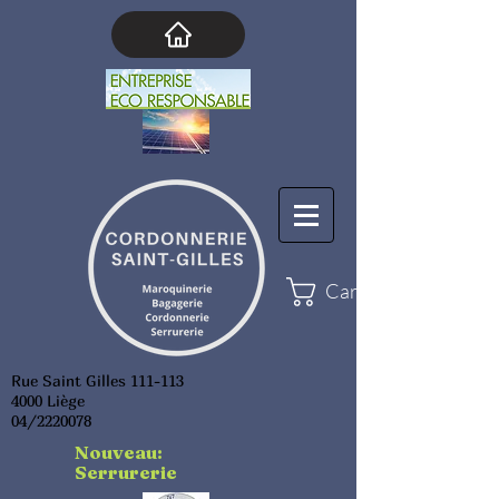
Cart
Rue Saint Gilles 111-113
4000 Liège
04/2220078
Nouveau:
Serrurerie