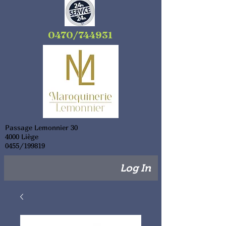
0470/744931
Passage Lemonnier 30
4000 Liège
0455/199819
Log In