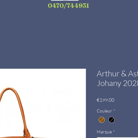
0470/744931
Arthur & As
Johany 202
Price
€199.00
Couleur
*
Marque
*