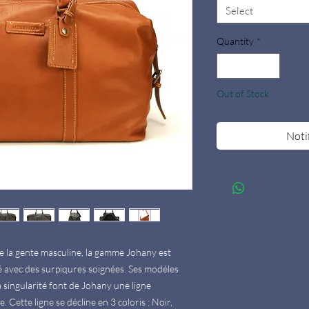
Select
Quantity
*
Out of Stock
Noti
de la gente masculine, la gamme Johany est 
é avec des surpiqures soignées. Ses modèles 
 singularité font de Johany une ligne 
 Cette ligne se décline en 3 coloris : Noir, 