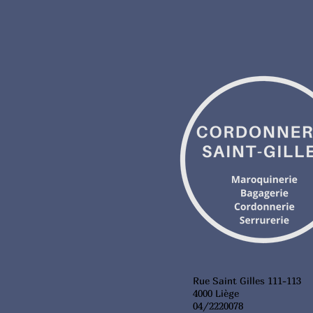
Rue Saint Gilles 111-113
4000 Liège
04/2220078