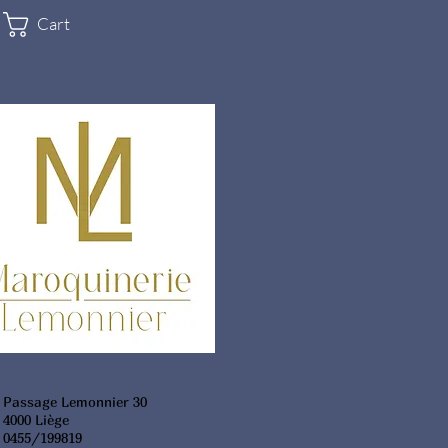
Cart
Passage Lemonnier 30
4000 Liège
0455/199819