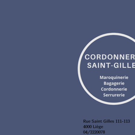
Rue Saint Gilles 111-113
4000 Liège
04/2220078