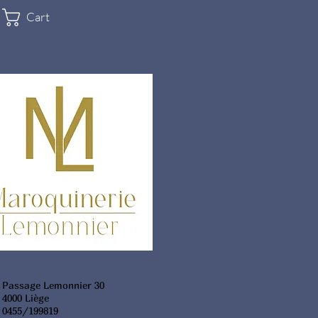
Cart
Passage Lemonnier 30
4000 Liège
0455/199819