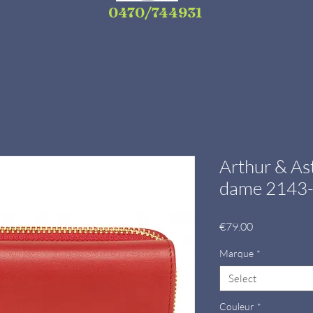
0470/744931
Arthur & Ast
dame 2143
Price
€79.00
Marque
*
Select
Couleur
*