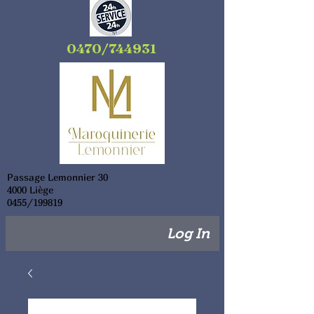
0470/744931
Passage Lemonnier 30
4000 Liège
0455/199819
Log In