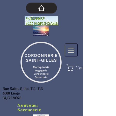
Cart
Rue Saint Gilles 111-113
4000 Liège
04/2220078
Nouveau:
Serrurerie