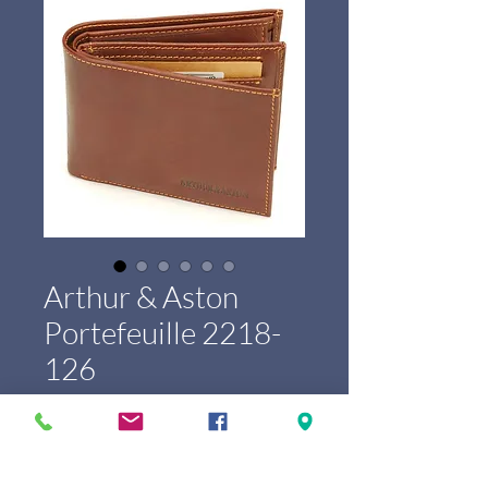
Arthur & Aston
Portefeuille 2218-
126
Price
€65.00
Marque
*