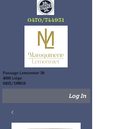
0470/744931
Passage Lemonnier 30
4000 Liège
0455/199819
Log In