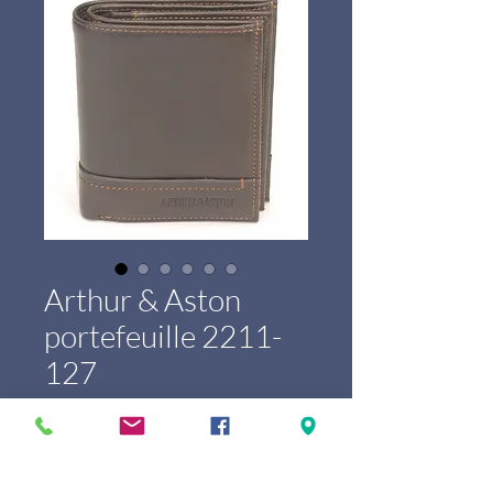
Arthur & Aston
portefeuille 2211-
127
Price
€59.00
Marque
*