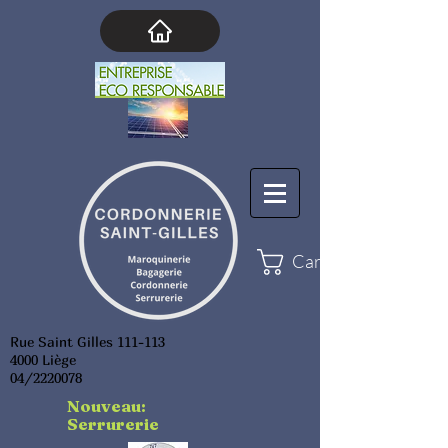
Cart
Rue Saint Gilles 111-113
4000 Liège
04/2220078
Nouveau:
Serrurerie