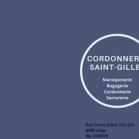
Rue Saint Gilles 111-113
4000 Liège
04/2220078