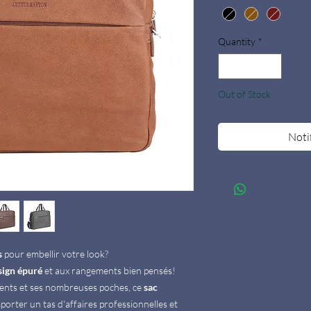
Quantity
*
Out of Stock
Noti
s
pour embellir votre look?
sign épuré
et aux rangements bien pensés!
ents et ses nombreuses poches, ce
sac
orter un tas d'affaires professionnelles et