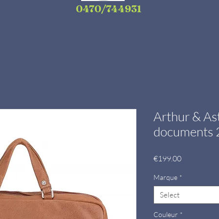
0470/744931
Arthur & As
documents 2
Price
€199.00
Marque
*
Select
Couleur
*