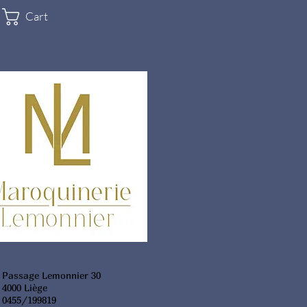
Cart
Passage Lemonnier 30
4000 Liège
0455/199819