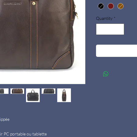
Quantity
*
zippée
lir PC portable ou tablette