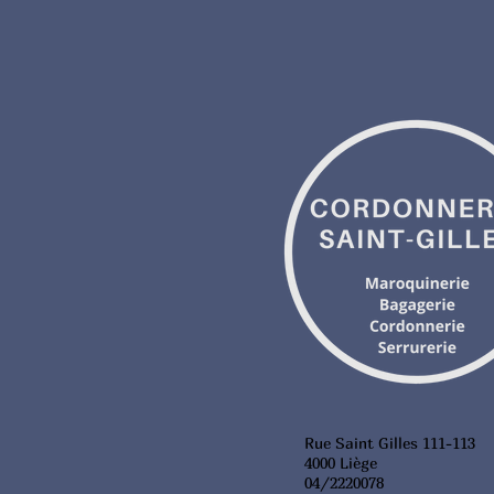
Rue Saint Gilles 111-113
4000 Liège
04/2220078