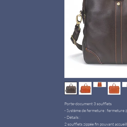
Porte-document 3 soufflets
- Système de fermeture : fermeture 
- Détails :
2 soufflets zippée fin pouvant accueil