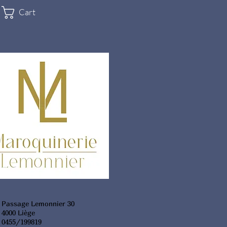
Cart
Passage Lemonnier 30
4000 Liège
0455/199819