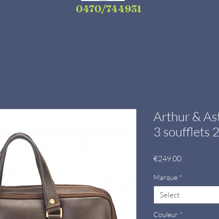
0470/744931
Arthur & As
3 soufflets
Price
€249.00
Marque
*
Select
Couleur
*